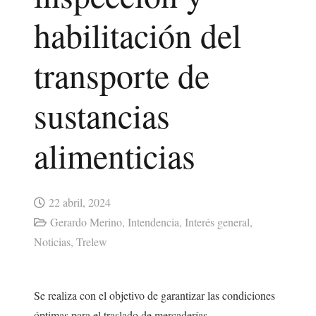
habilitación del
transporte de
sustancias
alimenticias
22 abril, 2024
Gerardo Merino
,
Intendencia
,
Interés general
,
Noticias
,
Trelew
Se realiza con el objetivo de garantizar las condiciones
óptimas para el traslado de mercaderías.