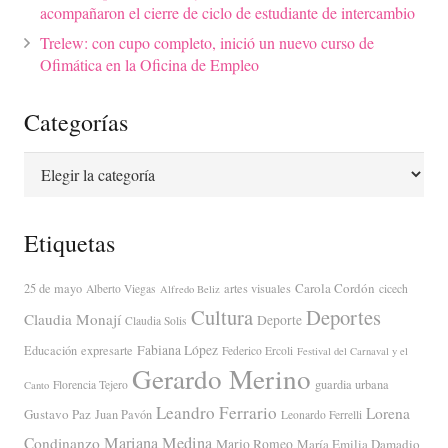
acompañaron el cierre de ciclo de estudiante de intercambio
Trelew: con cupo completo, inició un nuevo curso de
Ofimática en la Oficina de Empleo
Categorías
Categorías
Etiquetas
Carola Cordón
25 de mayo
artes visuales
Alberto Viegas
cicech
Alfredo Beliz
Cultura
Deportes
Claudia Monají
Deporte
Claudia Solis
Fabiana López
Educación
expresarte
Federico Ercoli
Festival del Carnaval y el
Gerardo Merino
guardia urbana
Florencia Tejero
Canto
Leandro Ferrario
Lorena
Gustavo Paz
Juan Pavón
Leonardo Ferrelli
Mariana Medina
Condinanzo
Mario Romeo
María Emilia Damadio