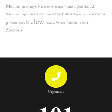
Merino
Salud
Punto digital
Nacho torres
policía
Milton Reyes
servicios
Sergio Bartels
Sebastián Suquia
Seguridad
sem
Sergio Hudson
trelew
públicos
Vanesa Panellao
VIRCH
taller
Turismo
Zoonosis
Urgencias