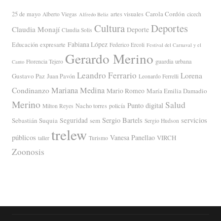
Carola Cordón
25 de mayo
artes visuales
Alberto Viegas
cicech
Alfredo Beliz
Cultura
Deportes
Claudia Monají
Deporte
Claudia Solis
Fabiana López
Educación
expresarte
Federico Ercoli
Festival del Carnaval y el
Gerardo Merino
guardia urbana
Florencia Tejero
Canto
Leandro Ferrario
Lorena
Gustavo Paz
Juan Pavón
Leonardo Ferrelli
Mariana Medina
Condinanzo
Mario Romeo
María Emilia Damadio
Merino
Salud
Punto digital
Nacho torres
policía
Milton Reyes
servicios
Sergio Bartels
Sebastián Suquia
Seguridad
sem
Sergio Hudson
trelew
públicos
Vanesa Panellao
VIRCH
taller
Turismo
Zoonosis