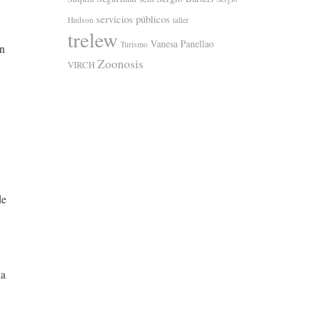
servicios públicos
Hudson
taller
trelew
Vanesa Panellao
Turismo
ón
Zoonosis
VIRCH
de
na