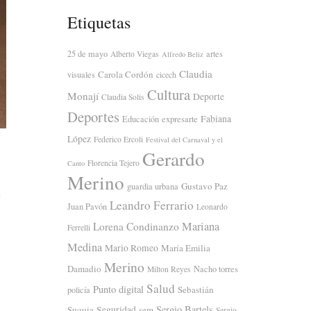
Etiquetas
25 de mayo
artes
Alberto Viegas
Alfredo Beliz
Claudia
Carola Cordón
visuales
cicech
Cultura
Monají
Deporte
Claudia Solis
Deportes
Fabiana
Educación
expresarte
López
Federico Ercoli
Festival del Carnaval y el
Gerardo
Florencia Tejero
Canto
e
Merino
Gustavo Paz
guardia urbana
Leandro Ferrario
Juan Pavón
Leonardo
Mariana
Lorena Condinanzo
Ferrelli
Medina
Mario Romeo
María Emilia
Merino
Damadio
Nacho torres
Milton Reyes
Salud
Punto digital
Sebastián
policía
Sergio Bartels
Suquia
Seguridad
sem
Sergio