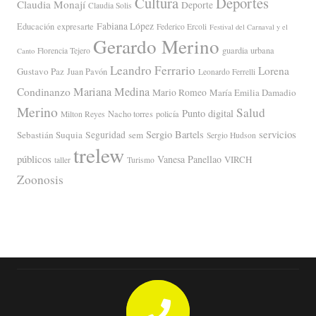
Cultura
Deportes
Claudia Monají
Deporte
Claudia Solis
Fabiana López
Educación
expresarte
Federico Ercoli
Festival del Carnaval y el
Gerardo Merino
guardia urbana
Florencia Tejero
Canto
Leandro Ferrario
Lorena
Gustavo Paz
Juan Pavón
Leonardo Ferrelli
Mariana Medina
Condinanzo
Mario Romeo
María Emilia Damadio
Merino
Salud
Punto digital
Nacho torres
policía
Milton Reyes
servicios
Sergio Bartels
Sebastián Suquia
Seguridad
sem
Sergio Hudson
trelew
públicos
Vanesa Panellao
VIRCH
taller
Turismo
Zoonosis