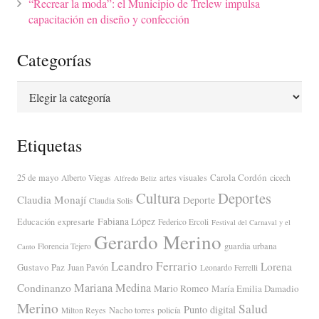
“Recrear la moda”: el Municipio de Trelew impulsa
capacitación en diseño y confección
Categorías
Categorías
Etiquetas
Carola Cordón
25 de mayo
artes visuales
Alberto Viegas
cicech
Alfredo Beliz
Cultura
Deportes
Claudia Monají
Deporte
Claudia Solis
Fabiana López
Educación
expresarte
Federico Ercoli
Festival del Carnaval y el
Gerardo Merino
guardia urbana
Florencia Tejero
Canto
Leandro Ferrario
Lorena
Gustavo Paz
Juan Pavón
Leonardo Ferrelli
Mariana Medina
Condinanzo
Mario Romeo
María Emilia Damadio
Merino
Salud
Punto digital
Nacho torres
policía
Milton Reyes