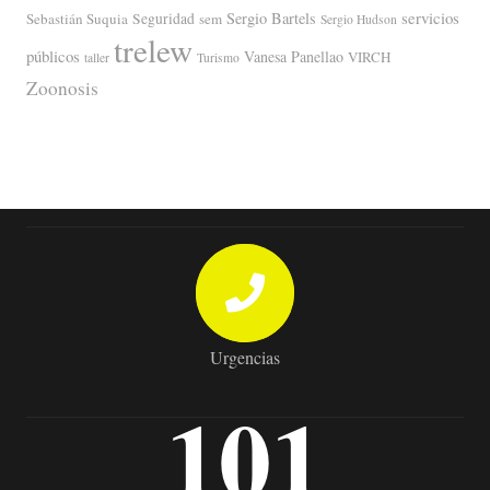
servicios
Sergio Bartels
Sebastián Suquia
Seguridad
sem
Sergio Hudson
trelew
públicos
Vanesa Panellao
VIRCH
taller
Turismo
Zoonosis
Urgencias
101