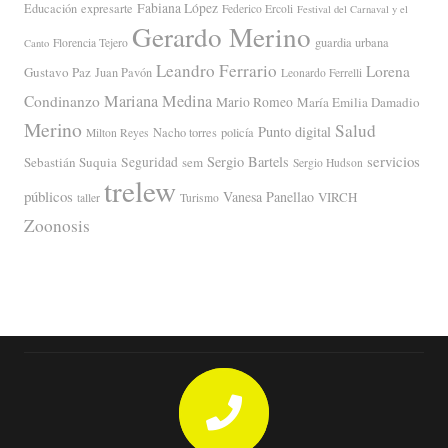
Fabiana López
Educación
expresarte
Federico Ercoli
Festival del Carnaval y el
Gerardo Merino
guardia urbana
Florencia Tejero
Canto
Leandro Ferrario
Lorena
Gustavo Paz
Juan Pavón
Leonardo Ferrelli
Mariana Medina
Condinanzo
Mario Romeo
María Emilia Damadio
Merino
Salud
Punto digital
Nacho torres
policía
Milton Reyes
servicios
Sergio Bartels
Sebastián Suquia
Seguridad
sem
Sergio Hudson
trelew
públicos
Vanesa Panellao
VIRCH
taller
Turismo
Zoonosis