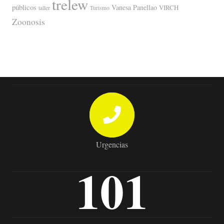
trelew
públicos
Vanesa Panellao
VIRCH
taller
Turismo
Zoonosis
Urgencias
101