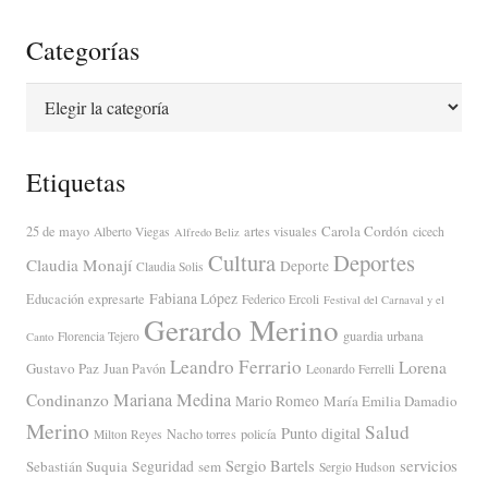
Categorías
Categorías
Etiquetas
Carola Cordón
25 de mayo
artes visuales
Alberto Viegas
cicech
Alfredo Beliz
Cultura
Deportes
Claudia Monají
Deporte
Claudia Solis
Fabiana López
Educación
expresarte
Federico Ercoli
Festival del Carnaval y el
Gerardo Merino
guardia urbana
Florencia Tejero
Canto
Leandro Ferrario
Lorena
Gustavo Paz
Juan Pavón
Leonardo Ferrelli
Mariana Medina
Condinanzo
Mario Romeo
María Emilia Damadio
Merino
Salud
Punto digital
Nacho torres
policía
Milton Reyes
servicios
Sergio Bartels
Sebastián Suquia
Seguridad
sem
Sergio Hudson