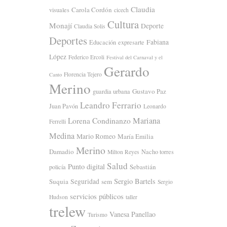
Claudia
Carola Cordón
visuales
cicech
Cultura
Monají
Deporte
Claudia Solis
Deportes
Fabiana
Educación
expresarte
López
Federico Ercoli
Festival del Carnaval y el
Gerardo
Florencia Tejero
Canto
Merino
Gustavo Paz
guardia urbana
Leandro Ferrario
Juan Pavón
Leonardo
Mariana
Lorena Condinanzo
Ferrelli
Medina
Mario Romeo
María Emilia
Merino
Damadio
Nacho torres
Milton Reyes
Salud
Punto digital
Sebastián
policía
Sergio Bartels
Suquia
Seguridad
sem
Sergio
servicios públicos
Hudson
taller
trelew
Vanesa Panellao
Turismo