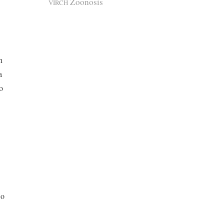
Zoonosis
VIRCH
n
a
o
 o