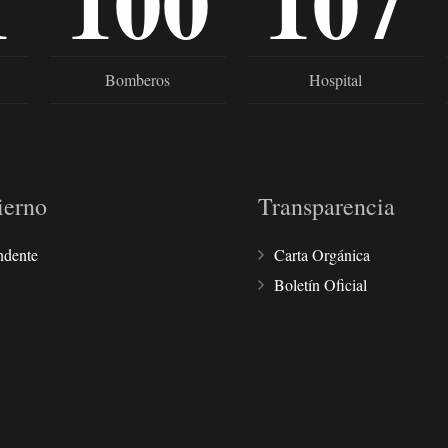
1
100
107
Bomberos
Hospital
ierno
Transparencia
ndente
Carta Orgánica
Boletín Oficial