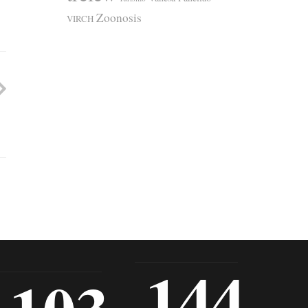
Zoonosis
VIRCH
144