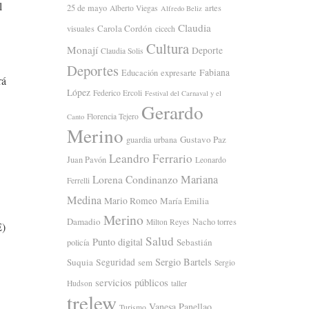
l
25 de mayo
artes
Alberto Viegas
Alfredo Beliz
Claudia
Carola Cordón
visuales
cicech
Cultura
Monají
Deporte
Claudia Solis
Deportes
Fabiana
Educación
expresarte
rá
López
Federico Ercoli
Festival del Carnaval y el
Gerardo
Florencia Tejero
Canto
Merino
Gustavo Paz
guardia urbana
Leandro Ferrario
Juan Pavón
Leonardo
Mariana
Lorena Condinanzo
Ferrelli
Medina
Mario Romeo
María Emilia
Merino
Damadio
Nacho torres
Milton Reyes
E)
Salud
Punto digital
Sebastián
policía
Sergio Bartels
Suquia
Seguridad
sem
Sergio
servicios públicos
Hudson
taller
trelew
Vanesa Panellao
Turismo