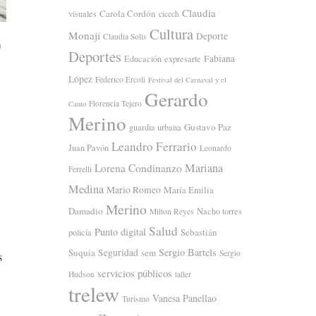
Claudia
Carola Cordón
visuales
cicech
b
Cultura
Monají
Deporte
Claudia Solis
Deportes
Fabiana
Educación
expresarte
López
Federico Ercoli
Festival del Carnaval y el
Gerardo
Florencia Tejero
Canto
Merino
Gustavo Paz
guardia urbana
Leandro Ferrario
Juan Pavón
Leonardo
Mariana
Lorena Condinanzo
Ferrelli
Medina
Mario Romeo
María Emilia
Merino
Damadio
Nacho torres
Milton Reyes
Salud
Punto digital
Sebastián
policía
Sergio Bartels
Suquia
Seguridad
sem
Sergio
s
servicios públicos
Hudson
taller
trelew
Vanesa Panellao
Turismo