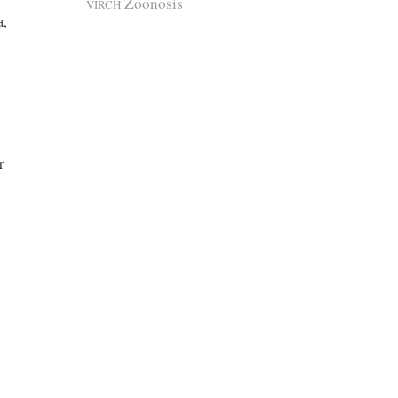
Zoonosis
VIRCH
a,
r