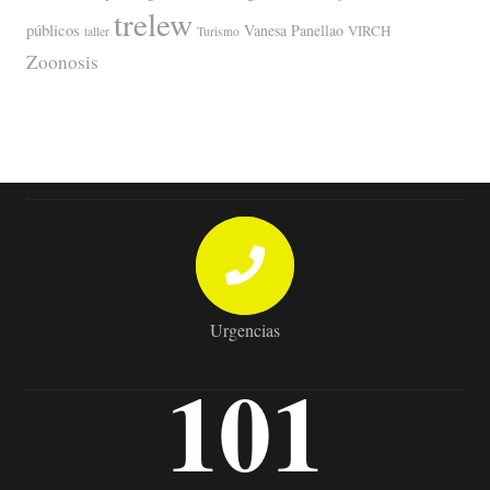
trelew
públicos
Vanesa Panellao
VIRCH
taller
Turismo
Zoonosis
Urgencias
101