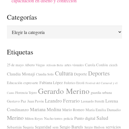
capacitación en diseño y confección
Categorías
Categorías
Etiquetas
Carola Cordón
25 de mayo
artes visuales
Alberto Viegas
cicech
Alfredo Beliz
Cultura
Deportes
Claudia Monají
Deporte
Claudia Solis
Fabiana López
Educación
expresarte
Federico Ercoli
Festival del Carnaval y el
Gerardo Merino
guardia urbana
Florencia Tejero
Canto
Leandro Ferrario
Lorena
Gustavo Paz
Juan Pavón
Leonardo Ferrelli
Mariana Medina
Condinanzo
Mario Romeo
María Emilia Damadio
Merino
Salud
Punto digital
Nacho torres
policía
Milton Reyes
servicios
Sergio Bartels
Sebastián Suquia
Seguridad
sem
Sergio Hudson