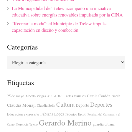
La Municipalidad de Trelew acompañó una iniciativa
educativa sobre energías renovables impulsada por la CINA
“Recrear la moda”: el Municipio de Trelew impulsa
capacitación en diseño y confección
Categorías
Categorías
Etiquetas
Carola Cordón
25 de mayo
artes visuales
Alberto Viegas
cicech
Alfredo Beliz
Cultura
Deportes
Claudia Monají
Deporte
Claudia Solis
Fabiana López
Educación
expresarte
Federico Ercoli
Festival del Carnaval y el
Gerardo Merino
guardia urbana
Florencia Tejero
Canto