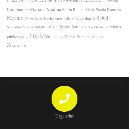
Leandro Ferrario
Lorena
Gustavo Paz
Juan Pavón
Leonardo Ferrelli
Mariana Medina
Condinanzo
Mario Romeo
María Emilia Damadio
Merino
Salud
Punto digital
Nacho torres
policía
Milton Reyes
servicios
Sergio Bartels
Sebastián Suquia
Seguridad
sem
Sergio Hudson
trelew
públicos
Vanesa Panellao
VIRCH
taller
Turismo
Zoonosis
Urgencias