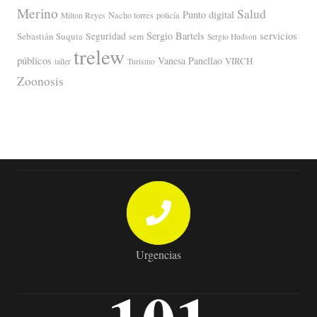
Merino
Salud
Punto digital
Nacho torres
policía
Milton Reyes
servicios
Sergio Bartels
Sebastián Suquia
Seguridad
sem
Sergio Hudson
trelew
públicos
Vanesa Panellao
VIRCH
taller
Turismo
Zoonosis
Urgencias