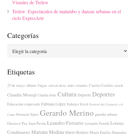
Visuales de Trelew
Trelew: Espectáculos de malambo y danzas urbanas en el
ciclo ExpresArte
Categorías
Categorías
Etiquetas
Carola Cordón
25 de mayo
artes visuales
Alberto Viegas
cicech
Alfredo Beliz
Cultura
Deportes
Claudia Monají
Deporte
Claudia Solis
Fabiana López
Educación
expresarte
Federico Ercoli
Festival del Carnaval y el
Gerardo Merino
guardia urbana
Florencia Tejero
Canto
Leandro Ferrario
Lorena
Gustavo Paz
Juan Pavón
Leonardo Ferrelli
Mariana Medina
Condinanzo
Mario Romeo
María Emilia Damadio