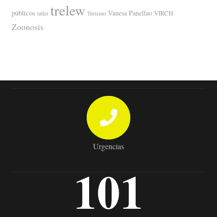
trelew
públicos
Vanesa Panellao
VIRCH
taller
Turismo
Zoonosis
Urgencias
101