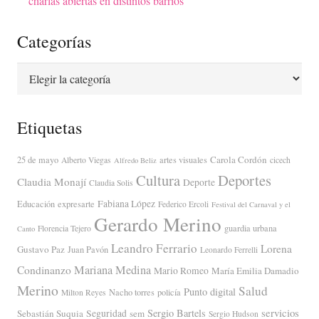
charlas abiertas en distintos barrios
Categorías
Categorías
Etiquetas
Carola Cordón
25 de mayo
artes visuales
Alberto Viegas
cicech
Alfredo Beliz
Cultura
Deportes
Claudia Monají
Deporte
Claudia Solis
Fabiana López
Educación
expresarte
Federico Ercoli
Festival del Carnaval y el
Gerardo Merino
guardia urbana
Florencia Tejero
Canto
Leandro Ferrario
Lorena
Gustavo Paz
Juan Pavón
Leonardo Ferrelli
Mariana Medina
Condinanzo
Mario Romeo
María Emilia Damadio
Merino
Salud
Punto digital
Nacho torres
policía
Milton Reyes
servicios
Sergio Bartels
Sebastián Suquia
Seguridad
sem
Sergio Hudson