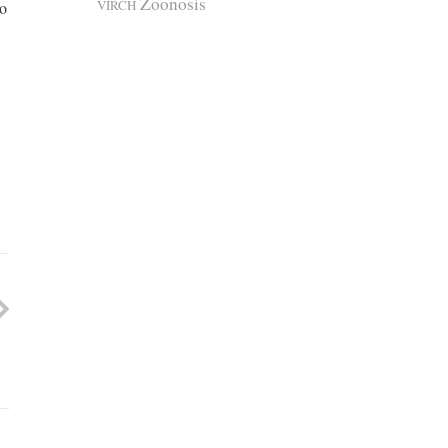
Zoonosis
VIRCH
go