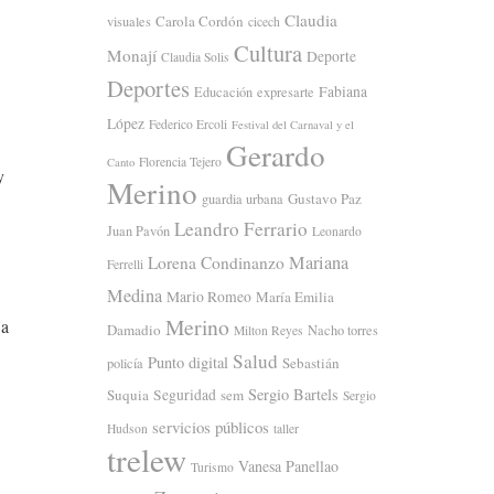
Claudia
Carola Cordón
visuales
cicech
Cultura
Monají
Deporte
Claudia Solis
Deportes
Fabiana
Educación
expresarte
López
Federico Ercoli
Festival del Carnaval y el
Gerardo
Florencia Tejero
Canto
y
Merino
Gustavo Paz
guardia urbana
Leandro Ferrario
Juan Pavón
Leonardo
Mariana
Lorena Condinanzo
Ferrelli
Medina
Mario Romeo
María Emilia
Merino
 a
Damadio
Nacho torres
Milton Reyes
Salud
Punto digital
Sebastián
policía
Sergio Bartels
Suquia
Seguridad
sem
Sergio
servicios públicos
Hudson
taller
trelew
Vanesa Panellao
Turismo