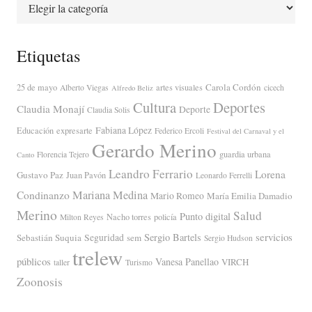
Categorías
Etiquetas
Carola Cordón
25 de mayo
artes visuales
Alberto Viegas
cicech
Alfredo Beliz
Cultura
Deportes
Claudia Monají
Deporte
Claudia Solis
Fabiana López
Educación
expresarte
Federico Ercoli
Festival del Carnaval y el
Gerardo Merino
guardia urbana
Florencia Tejero
Canto
Leandro Ferrario
Lorena
Gustavo Paz
Juan Pavón
Leonardo Ferrelli
Mariana Medina
Condinanzo
Mario Romeo
María Emilia Damadio
Merino
Salud
Punto digital
Nacho torres
policía
Milton Reyes
servicios
Sergio Bartels
Sebastián Suquia
Seguridad
sem
Sergio Hudson
trelew
públicos
Vanesa Panellao
VIRCH
taller
Turismo
Zoonosis