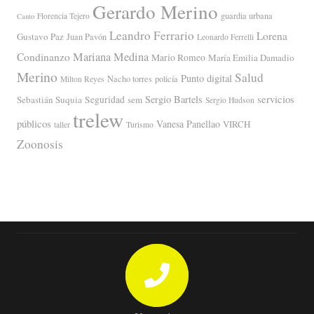
Gerardo Merino
guardia urbana
Florencia Tejero
Canto
Leandro Ferrario
Lorena
Gustavo Paz
Juan Pavón
Leonardo Ferrelli
Mariana Medina
Condinanzo
Mario Romeo
María Emilia Damadio
Merino
Salud
Punto digital
Nacho torres
policía
Milton Reyes
servicios
Sergio Bartels
Sebastián Suquia
Seguridad
sem
Sergio Hudson
trelew
públicos
Vanesa Panellao
VIRCH
taller
Turismo
Zoonosis