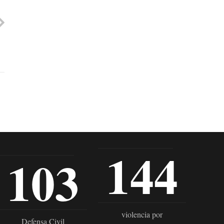
144
103
violencia por
Defensa Civil