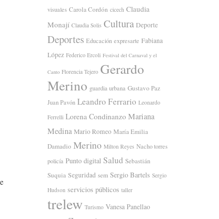
Claudia
Carola Cordón
visuales
cicech
Cultura
Monají
Deporte
Claudia Solis
Deportes
Fabiana
Educación
expresarte
López
Federico Ercoli
Festival del Carnaval y el
Gerardo
Florencia Tejero
Canto
Merino
Gustavo Paz
guardia urbana
Leandro Ferrario
Juan Pavón
Leonardo
Mariana
Lorena Condinanzo
Ferrelli
Medina
Mario Romeo
María Emilia
Merino
Damadio
Nacho torres
Milton Reyes
Salud
Punto digital
Sebastián
policía
Sergio Bartels
Suquia
Seguridad
sem
Sergio
de
servicios públicos
Hudson
taller
trelew
Vanesa Panellao
Turismo