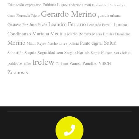
Fabiana López
Educación
expresarte
Federico Ercoli
Festival del Carnaval y el
Gerardo Merino
guardia urbana
Florencia Tejero
Canto
Leandro Ferrario
Lorena
Gustavo Paz
Juan Pavón
Leonardo Ferrelli
Mariana Medina
Condinanzo
Mario Romeo
María Emilia Damadio
Merino
Salud
Punto digital
Nacho torres
policía
Milton Reyes
servicios
Sergio Bartels
Sebastián Suquia
Seguridad
sem
Sergio Hudson
trelew
públicos
Vanesa Panellao
VIRCH
taller
Turismo
Zoonosis