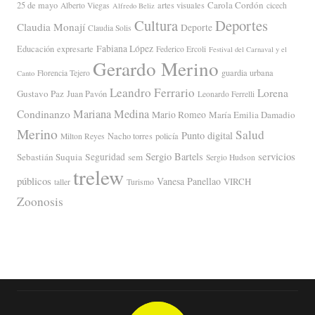
Carola Cordón
25 de mayo
artes visuales
Alberto Viegas
cicech
Alfredo Beliz
Cultura
Deportes
Claudia Monají
Deporte
Claudia Solis
Fabiana López
Educación
expresarte
Federico Ercoli
Festival del Carnaval y el
Gerardo Merino
guardia urbana
Florencia Tejero
Canto
Leandro Ferrario
Lorena
Gustavo Paz
Juan Pavón
Leonardo Ferrelli
Mariana Medina
Condinanzo
Mario Romeo
María Emilia Damadio
Merino
Salud
Punto digital
Nacho torres
policía
Milton Reyes
servicios
Sergio Bartels
Sebastián Suquia
Seguridad
sem
Sergio Hudson
trelew
públicos
Vanesa Panellao
VIRCH
taller
Turismo
Zoonosis