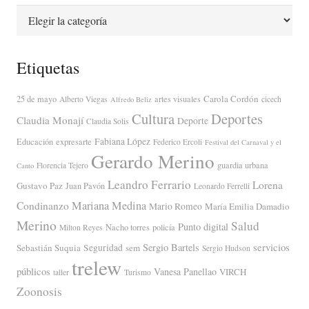
Categorías
Etiquetas
Carola Cordón
25 de mayo
artes visuales
Alberto Viegas
cicech
Alfredo Beliz
Cultura
Deportes
Claudia Monají
Deporte
Claudia Solis
Fabiana López
Educación
expresarte
Federico Ercoli
Festival del Carnaval y el
Gerardo Merino
guardia urbana
Florencia Tejero
Canto
Leandro Ferrario
Lorena
Gustavo Paz
Juan Pavón
Leonardo Ferrelli
Mariana Medina
Condinanzo
Mario Romeo
María Emilia Damadio
Merino
Salud
Punto digital
Nacho torres
policía
Milton Reyes
servicios
Sergio Bartels
Sebastián Suquia
Seguridad
sem
Sergio Hudson
trelew
públicos
Vanesa Panellao
VIRCH
taller
Turismo
Zoonosis