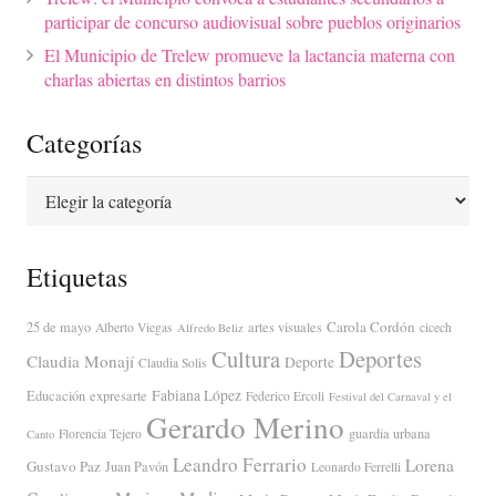
participar de concurso audiovisual sobre pueblos originarios
El Municipio de Trelew promueve la lactancia materna con
charlas abiertas en distintos barrios
Categorías
Categorías
Etiquetas
Carola Cordón
25 de mayo
artes visuales
Alberto Viegas
cicech
Alfredo Beliz
Cultura
Deportes
Claudia Monají
Deporte
Claudia Solis
Fabiana López
Educación
expresarte
Federico Ercoli
Festival del Carnaval y el
Gerardo Merino
guardia urbana
Florencia Tejero
Canto
Leandro Ferrario
Lorena
Gustavo Paz
Juan Pavón
Leonardo Ferrelli