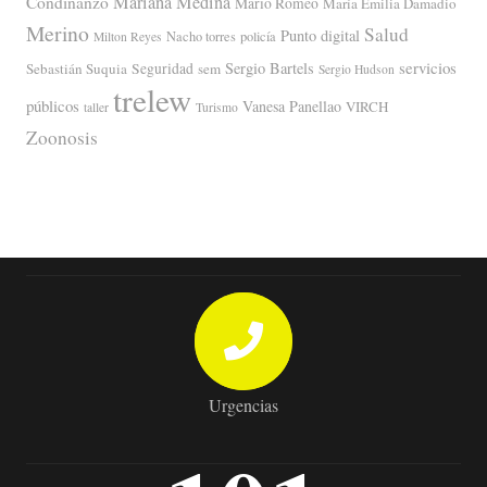
Mariana Medina
Condinanzo
Mario Romeo
María Emilia Damadio
Merino
Salud
Punto digital
Nacho torres
policía
Milton Reyes
servicios
Sergio Bartels
Sebastián Suquia
Seguridad
sem
Sergio Hudson
trelew
públicos
Vanesa Panellao
VIRCH
taller
Turismo
Zoonosis
Urgencias