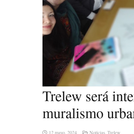
Trelew será int
muralismo urban
12 mayo, 2024
Noticias
,
Trelew