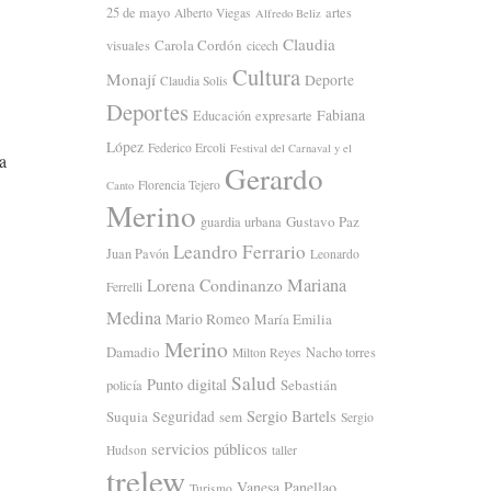
25 de mayo
artes
Alberto Viegas
Alfredo Beliz
Claudia
Carola Cordón
visuales
cicech
Cultura
Monají
Deporte
Claudia Solis
Deportes
Fabiana
Educación
expresarte
López
Federico Ercoli
Festival del Carnaval y el
a
Gerardo
Florencia Tejero
Canto
Merino
Gustavo Paz
guardia urbana
Leandro Ferrario
Juan Pavón
Leonardo
Mariana
Lorena Condinanzo
Ferrelli
Medina
Mario Romeo
María Emilia
Merino
Damadio
Nacho torres
Milton Reyes
Salud
Punto digital
Sebastián
policía
Sergio Bartels
Suquia
Seguridad
sem
Sergio
servicios públicos
Hudson
taller
trelew
Vanesa Panellao
Turismo