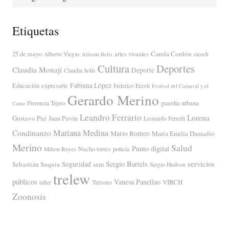
Etiquetas
Carola Cordón
25 de mayo
artes visuales
Alberto Viegas
cicech
Alfredo Beliz
Cultura
Deportes
Claudia Monají
Deporte
Claudia Solis
Fabiana López
Educación
expresarte
Federico Ercoli
Festival del Carnaval y el
Gerardo Merino
guardia urbana
Florencia Tejero
Canto
Leandro Ferrario
Lorena
Gustavo Paz
Juan Pavón
Leonardo Ferrelli
Mariana Medina
Condinanzo
Mario Romeo
María Emilia Damadio
Merino
Salud
Punto digital
Nacho torres
policía
Milton Reyes
servicios
Sergio Bartels
Sebastián Suquia
Seguridad
sem
Sergio Hudson
trelew
públicos
Vanesa Panellao
VIRCH
taller
Turismo
Zoonosis