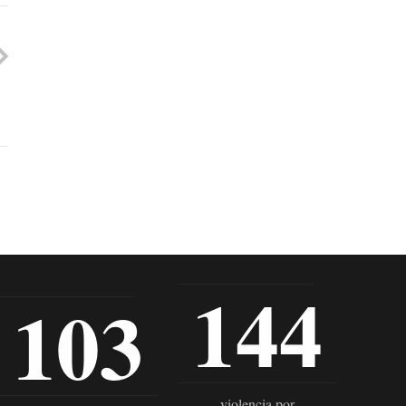
144
103
violencia por