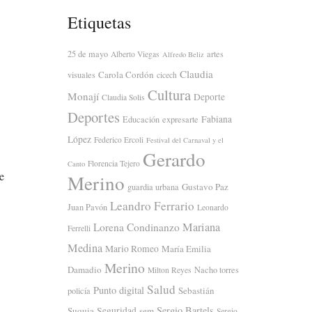
Etiquetas
25 de mayo
artes
Alberto Viegas
Alfredo Beliz
Claudia
Carola Cordón
visuales
cicech
Cultura
Monají
Deporte
Claudia Solis
Deportes
Fabiana
Educación
expresarte
López
Federico Ercoli
Festival del Carnaval y el
Gerardo
Florencia Tejero
Canto
e
Merino
Gustavo Paz
guardia urbana
Leandro Ferrario
Juan Pavón
Leonardo
Mariana
Lorena Condinanzo
Ferrelli
Medina
Mario Romeo
María Emilia
Merino
Damadio
Nacho torres
Milton Reyes
Salud
Punto digital
Sebastián
policía
Sergio Bartels
Suquia
Seguridad
sem
Sergio