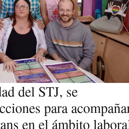
dad del STJ, se
acciones para acompaña
rans en el ámbito labora