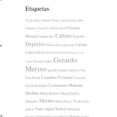
Etiquetas
25 de mayo
artes
Alberto Viegas
Alfredo Beliz
Claudia
Carola Cordón
visuales
cicech
Cultura
Monají
Deporte
Claudia Solis
Deportes
Fabiana
na
Educación
expresarte
López
Federico Ercoli
Festival del Carnaval y el
Gerardo
Florencia Tejero
Canto
Merino
Gustavo Paz
guardia urbana
Leandro Ferrario
Juan Pavón
Leonardo
Mariana
Lorena Condinanzo
Ferrelli
Medina
Mario Romeo
María Emilia
Merino
Damadio
Nacho torres
Milton Reyes
Salud
Punto digital
Sebastián
policía
ra
Sergio Bartels
Suquia
Seguridad
sem
Sergio