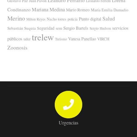
Leandro Ferrario
Lorena
Gustavo Paz
Juan Pavón
Leonardo Ferrelli
Mariana Medina
Condinanzo
Mario Romeo
María Emilia Damadio
Merino
Salud
Punto digital
Nacho torres
policía
Milton Reyes
servicios
Sergio Bartels
Sebastián Suquia
Seguridad
sem
Sergio Hudson
trelew
públicos
Vanesa Panellao
VIRCH
taller
Turismo
Zoonosis
Urgencias