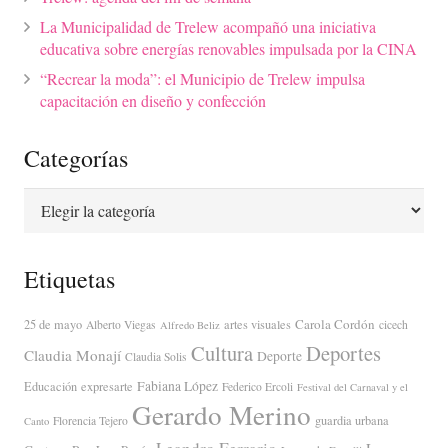
La Municipalidad de Trelew acompañó una iniciativa
educativa sobre energías renovables impulsada por la CINA
“Recrear la moda”: el Municipio de Trelew impulsa
capacitación en diseño y confección
Categorías
Categorías
Etiquetas
Carola Cordón
25 de mayo
artes visuales
Alberto Viegas
cicech
Alfredo Beliz
Cultura
Deportes
Claudia Monají
Deporte
Claudia Solis
Fabiana López
Educación
expresarte
Federico Ercoli
Festival del Carnaval y el
Gerardo Merino
guardia urbana
Florencia Tejero
Canto